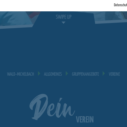
Datenschu
SWIPE UP
WALD‐MICHELBACH
ALLGEMEINES
GRUPPENANGEBOTE
VEREINE
Dein
VEREIN