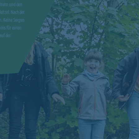
elbahn und den
itzel. Nach der
en. Keine Sorgen
nis für euren
auf der