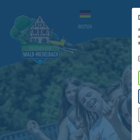
DEUTSCH
A
a
W