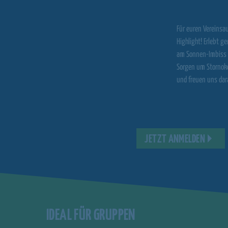
Für euren Vereinsa
Highlight! Erlebt 
am Sonnen-Imbiss z
Sorgen um Stornoko
und freuen uns dar
JETZT ANMELDEN
IDEAL FÜR GRUPPEN