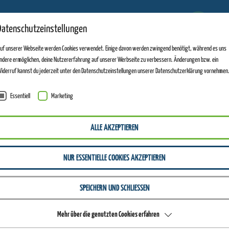
6
Datenschutzeinstellungen
ANLAGEN GEÖFFNET
uf unserer Webseite werden Cookies verwendet. Einige davon werden zwingend benötigt, während es uns
ndere ermöglichen, deine Nutzererfahrung auf unserer Werbseite zu verbessern. Änderungen bzw. ein
iderruf kannst du jederzeit unter den Datenschutzeinstellungen unserer Datenschutzerklärung vornehmen
Essentiell
Marketing
ALLE AKZEPTIEREN
NUR ESSENTIELLE COOKIES AKZEPTIEREN
SPEICHERN UND SCHLIESSEN
Mehr über die genutzten Cookies erfahren