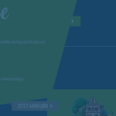
e
JETZT ANMELDEN
erfekte Ausflugsziel für dich und
ne Vereinskollegen.
JETZT ANMELDEN