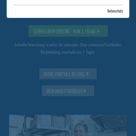
sich an unseren Öffnungszeiten. Wir garantieren faire Arbeitsbedingungen
und Spaß an der Arbeit!
Datenschutz
SCHNELLBEWERBUNG - NUR 1 FRAGE
Schnelle Bewerbung in unter 30 Sekunden. Ohne Lebenslauf hochladen.
Rückmeldung innerhalb von 7 Tagen.
DEINE VORTEILE BEI UNS
DEIN ARBEITSBEREICH