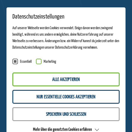
Datenschutzeinstellungen
Auf unserer Webseite werden Cookies verwendet. Einige davon werden zwingend
benötigt, während es uns andere ermöglichen, deine Nutzererfahrung auf unserer
Werbseite zu verbessern. Änderungen bzw. ein Widerruf kannst du jederzeit unter den
Datenschutzeinstellungen unserer Datenschutzerklärung vornehmen.
Essentiell
Marketing
ALLE AKZEPTIEREN
Erlebnishöhe
NUR ESSENTIELLE COOKIES AKZEPTIEREN
WERDE TEIL DER
Bewirb dich jetzt für unsere Gastronomie Sonnenimbiss. Erlebe einen
SPEICHERN UND SCHLIESSEN
Arbeitstag mit hilfsbereiten Kollegen. Hier kannst du deine eigenen Ideen
einbringen, denn wir sind offen für Neues. Deine Arbeitszeiten orientieren
Mehr über die genutzten Cookies erfahren