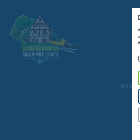
A
a
W
V
Falls du ei