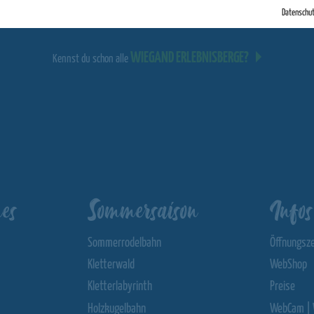
Datenschu
WIEGAND ERLEBNISBERGE?
Kennst du schon alle
es
Sommersaison
Infos
Sommerrodelbahn
Öffnungsze
Kletterwald
WebShop
Kletterlabyrinth
Preise
Holzkugelbahn
WebCam | 