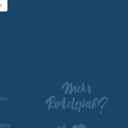
tz
Mehr
Rodelspaß?
iten
Wetter