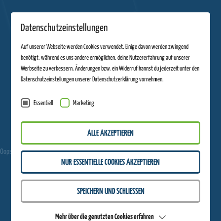
Datenschutzeinstellungen
Auf unserer Webseite werden Cookies verwendet. Einige davon werden zwingend
benötigt, während es uns andere ermöglichen, deine Nutzererfahrung auf unserer
Werbseite zu verbessern. Änderungen bzw. ein Widerruf kannst du jederzeit unter den
Datenschutzeinstellungen unserer Datenschutzerklärung vornehmen.
Essentiell
Marketing
ALLE AKZEPTIEREN
Oops, an error occurred! Code: 20260803165617848b8bd1
Mehr
NUR ESSENTIELLE COOKIES AKZEPTIEREN
Rodelspaß?
SPEICHERN UND SCHLIESSEN
Mehr über die genutzten Cookies erfahren