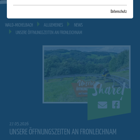
Datenschutz
WALD‐MICHELBACH
ALLGEMEINES
NEWS
UNSERE ÖFFNUNGSZEITEN AN FRONLEICHNAM
Share!
27.05.2026
UNSERE ÖFFNUNGSZEITEN AN FRONLEICHNAM