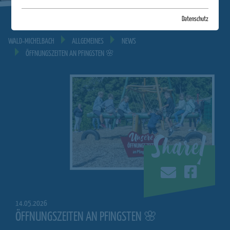
Datenschutz
WALD‐MICHELBACH
ALLGEMEINES
NEWS
ÖFFNUNGSZEITEN AN PFINGSTEN 🌸
Share!
14.05.2026
ÖFFNUNGSZEITEN AN PFINGSTEN 🌸