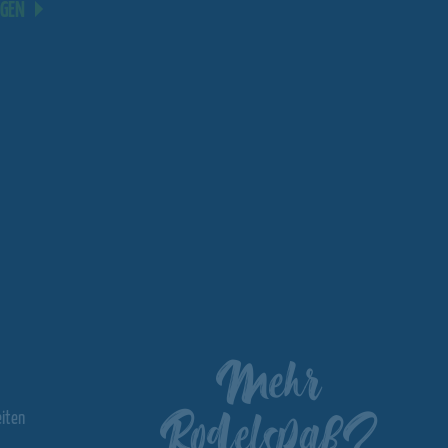
AGEN
Mehr
Rodelspaß?
iten