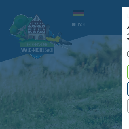
DEUTSCH
A
a
W