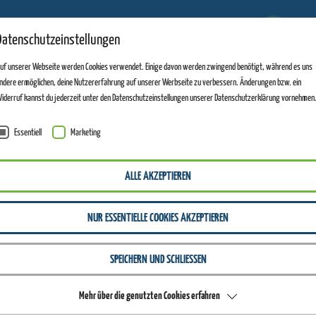
6
Datenschutzeinstellungen
ANLAGEN GEÖFFNET
uf unserer Webseite werden Cookies verwendet. Einige davon werden zwingend benötigt, während es uns
ndere ermöglichen, deine Nutzererfahrung auf unserer Werbseite zu verbessern. Änderungen bzw. ein
iderruf kannst du jederzeit unter den Datenschutzeinstellungen unserer Datenschutzerklärung vornehmen
Essentiell
Marketing
ALLE AKZEPTIEREN
NUR ESSENTIELLE COOKIES AKZEPTIEREN
SPEICHERN UND SCHLIESSEN
Mehr über die genutzten Cookies erfahren