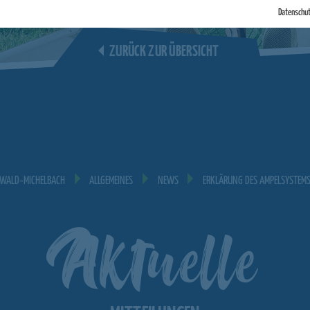
Datenschu
ZURÜCK ZUR ÜBERSICHT
WALD‐MICHELBACH
ALLGEMEINES
NEWS
ERKLÄRUNG DES AMPELSYSTEM
Aktuelle